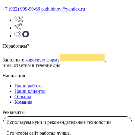
+7 (922) 909-99-66
p.zhibinov@yandex.ru
Поработаем?
Заполните
короткую форму
,
и мы ответим в течение дня
Навигация
Наши работы
Наши клиенты
Отзывы
Команда
Реквизиты
Используем куки и рекомендательные технологии
ИП Жибинов Павел Вадимович
ИНН: 110313341216
ОГРНИП: 325430000024992
Это чтобы сайт работал лучше.