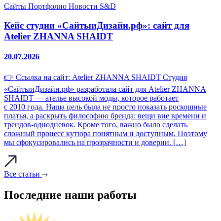
Сайты
Портфолио
Новости S&D
Кейс студии «СайтыиДизайн.рф»: сайт для
Atelier ZHANNA SHAIDT
20.07.2026
👉 Ссылка на сайт: Atelier ZHANNA SHAIDT Студия
«СайтыиДизайн.рф» разработала сайт для Atelier ZHANNA
SHAIDT — ателье высокой моды, которое работает
с 2010 года. Наша цель была не просто показать роскошные
платья, а раскрыть философию бренда: вещи вне времени и
трендов‑однодневок. Кроме того, важно было сделать
сложный процесс кутюра понятным и доступным. Поэтому
мы сфокусировались на прозрачности и доверии. […]
Все статьи
Последние наши работы