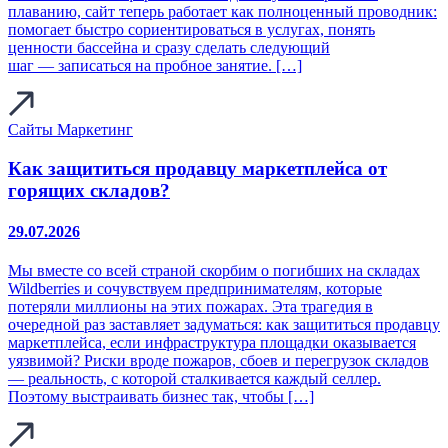
плаванию, сайт теперь работает как полноценный проводник:
помогает быстро сориентироваться в услугах, понять
ценности бассейна и сразу сделать следующий
шаг — записаться на пробное занятие. […]
Сайты
Маркетинг
Как защититься продавцу маркетплейса от
горящих складов?
29.07.2026
Мы вместе со всей страной скорбим о погибших на складах
Wildberries и сочувствуем предпринимателям, которые
потеряли миллионы на этих пожарах. Эта трагедия в
очередной раз заставляет задуматься: как защититься продавцу
маркетплейса, если инфраструктура площадки оказывается
уязвимой? Риски вроде пожаров, сбоев и перегрузок складов
— реальность, с которой сталкивается каждый селлер.
Поэтому выстраивать бизнес так, чтобы […]