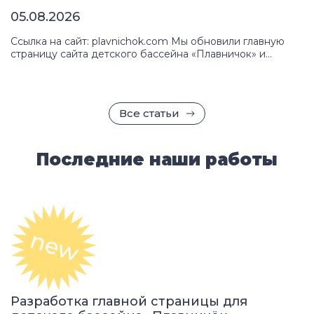
05.08.2026
Ссылка на сайт: plavnichok.com Мы обновили главную
страницу сайта детского бассейна «Плавничок» и
превратили устаревшую площадку в современный
инструмент привлечения клиентов. Для родителей,
которые ищут безопасное и комфортное место для
обучения ребёнка плаванию, сайт теперь работает как
Все статьи
полноценный проводник: помогает быстро
сориентироваться в услугах, понять ценности бассейна и
сразу сделать следующий шаг — записаться на пробное
занятие. […]
Последние наши работы
Разработка главной страницы для