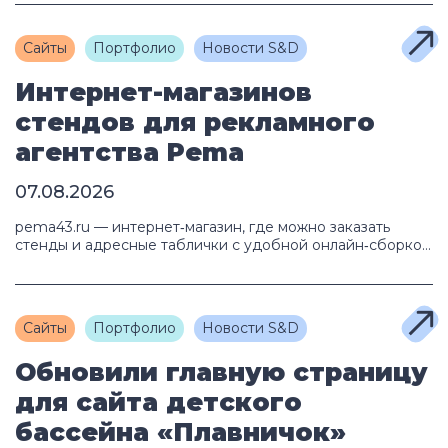
слегка скорректировать структуру ресурса. Её цель была
простой, но амбициозной — сделать сайт более
современным, выразительным и удобным, чтобы он
Сайты
Портфолио
Новости S&D
лучше отражал премиальный характер ателье и помогал
клиентам быстрее принимать решение о […]
Интернет-магазинов
стендов для рекламного
агентства Pema
07.08.2026
pema43.ru — интернет‑магазин, где можно заказать
стенды и адресные таблички с удобной онлайн‑сборкой
макета. Мы разработали этот проект для рекламного
агентства «Рема», чтобы сделать выбор и заказ
продукции максимально простым и прозрачным. Главная
особенность проекта: конструкторы для клиентов Летом
Сайты
Портфолио
Новости S&D
наша команда завершила работу над
интернет‑магазином для рекламного агентства «Рема».
Обновили главную страницу
Прежде всего, стоит выделить два удобных […]
для сайта детского
бассейна «Плавничок»