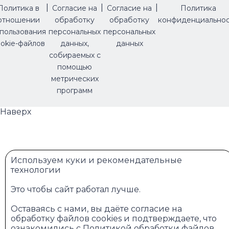
|
|
|
Политика в
Согласие на
Согласие на
Политика
отношении
обработку
обработку
конфиденциально
пользования
персональных
персональных
okie-файлов
данных,
данных
собираемых с
помощью
метрических
программ
Наверх
Используем куки и рекомендательные
технологии
Это чтобы сайт работал лучше.
Оставаясь с нами, вы даёте
согласие на
обработку файлов cookies
и подтверждаете, что
ознакомились с
Политикой обработки файлов