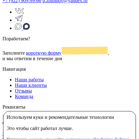
+7 (922) 909-99-66
p.zhibinov@yandex.ru
Поработаем?
Заполните
короткую форму
,
и мы ответим в течение дня
Навигация
Наши работы
Наши клиенты
Отзывы
Команда
Реквизиты
Используем куки и рекомендательные технологии
ИП Жибинов Павел Вадимович
ИНН: 110313341216
ОГРНИП: 325430000024992
Это чтобы сайт работал лучше.
Политика в отношении использования cookie-файлов
|