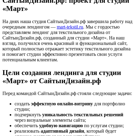
СайтыиДизайн.рф: проект для студии
«Март»
На днях наша студия СайтыиДизайн.рф завершила работу над
очередным лендингом —
mart-tekstil.ru
. Мы с гордостью
представляем лендинг для текстильного дизайна от
СайтыиДизайн.рф, созданный для студии «Март». На наш
взгляд, получился очень красивый и функциональный сайт,
который полностью отражает эстетику текстильного дизайна
и помогает студии эффективно презентовать свои услуги
потенциальным клиентам.
Цели создания лендинга для студии
«Март» от СайтыиДизайн.рф
Перед командой СайтыиДизайн.рф стояли следующие задачи:
создать
эффектную онлайн‑витрину
для портфолио
студии;
подчеркнуть
уникальность текстильных решений
через визуальные элементы сайта;
обеспечить
удобную навигацию
по услугам студии;
реализовать
адаптивный дизайн
, который будет