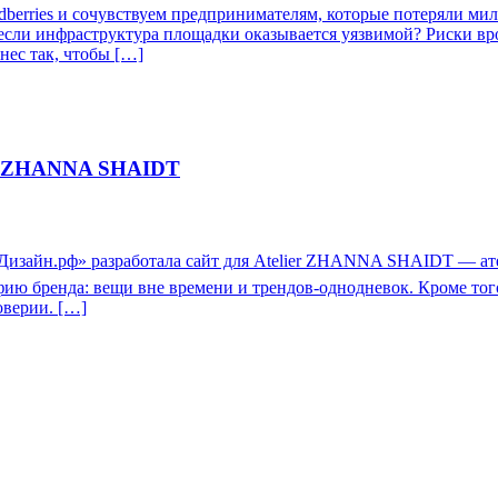
dberries и сочувствуем предпринимателям, которые потеряли мил
 если инфраструктура площадки оказывается уязвимой? Риски вро
нес так, чтобы […]
ier ZHANNA SHAIDT
зайн.рф» разработала сайт для Atelier ZHANNA SHAIDT — атель
офию бренда: вещи вне времени и трендов‑однодневок. Кроме то
оверии. […]