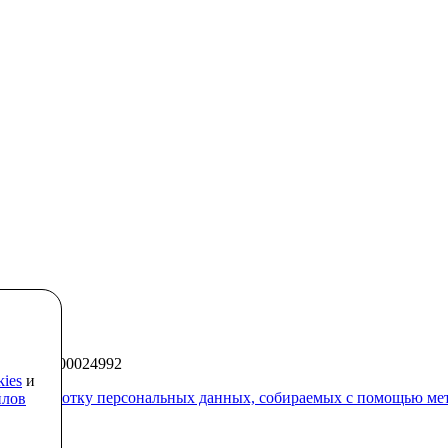
325430000024992
kies
и
 на обработку персональных данных, собираемых с помощью ме
йлов