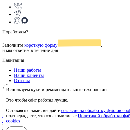
Поработаем?
Заполните
короткую форму
,
и мы ответим в течение дня
Навигация
Наши работы
Наши клиенты
Отзывы
Команда
Используем куки и рекомендательные технологии
Реквизиты
Это чтобы сайт работал лучше.
ИП Жибинов Павел Вадимович
ИНН: 110313341216
ОГРНИП: 
Оставаясь с нами, вы даёте
согласие на обработку файлов coo
Политика в отношении использования cookie-файлов
|
Согласие
подтверждаете, что ознакомились с
Политикой обработки фа
данных
|
Политика конфиденциальности
cookies
Наверх