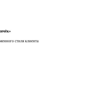
ничёк»
рменного стиля клиента