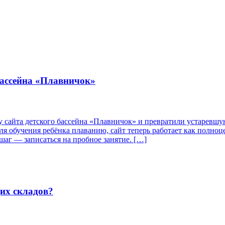
бассейна «Плавничок»
у сайта детского бассейна «Плавничок» и превратили устаревш
ля обучения ребёнка плаванию, сайт теперь работает как полно
шаг — записаться на пробное занятие. […]
их складов?