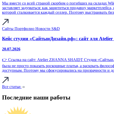
Мы вместе со всей страной скорбим о погибших на складах Wil
заставляет задуматься: как защититься продавцу маркетплейса,
которой сталкивается каждый селлер. Поэтому выстраивать биз
Сайты
Портфолио
Новости S&D
Кейс студии «СайтыиДизайн.рф»: сайт для Atel
20.07.2026
👉 Ссылка на сайт: Atelier ZHANNA SHAIDT Студия «СайтыиДи
была не просто показать роскошные платья, а раскрыть филос
доступным. Поэтому мы сфокусировались на прозрачности и д
Все статьи
Последние наши работы