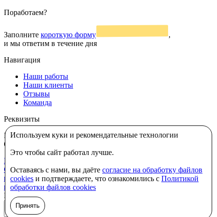
Поработаем?
Заполните
короткую форму
,
и мы ответим в течение дня
Навигация
Наши работы
Наши клиенты
Отзывы
Команда
Реквизиты
Используем куки и рекомендательные технологии
ИП Жибинов Павел Вадимович
ИНН: 110313341216
ОГРНИП: 325430000024992
Это чтобы сайт работал лучше.
Политика в отношении использования cookie-файлов
|
Согласие на обработку персональных данных, собираемых с
Оставаясь с нами, вы даёте
согласие на обработку файлов
помощью метрических программ
|
Согласие на обработку
cookies
и подтверждаете, что ознакомились с
Политикой
персональных данных
|
Политика конфиденциальности
обработки файлов cookies
Наверх
Принять