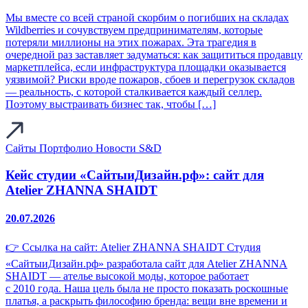
Мы вместе со всей страной скорбим о погибших на складах
Wildberries и сочувствуем предпринимателям, которые
потеряли миллионы на этих пожарах. Эта трагедия в
очередной раз заставляет задуматься: как защититься продавцу
маркетплейса, если инфраструктура площадки оказывается
уязвимой? Риски вроде пожаров, сбоев и перегрузок складов
— реальность, с которой сталкивается каждый селлер.
Поэтому выстраивать бизнес так, чтобы […]
Сайты
Портфолио
Новости S&D
Кейс студии «СайтыиДизайн.рф»: сайт для
Atelier ZHANNA SHAIDT
20.07.2026
👉 Ссылка на сайт: Atelier ZHANNA SHAIDT Студия
«СайтыиДизайн.рф» разработала сайт для Atelier ZHANNA
SHAIDT — ателье высокой моды, которое работает
с 2010 года. Наша цель была не просто показать роскошные
платья, а раскрыть философию бренда: вещи вне времени и