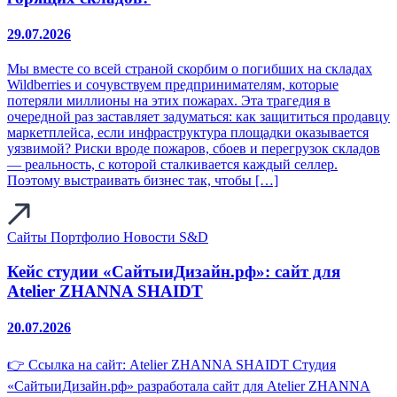
29.07.2026
Мы вместе со всей страной скорбим о погибших на складах
Wildberries и сочувствуем предпринимателям, которые
потеряли миллионы на этих пожарах. Эта трагедия в
очередной раз заставляет задуматься: как защититься продавцу
маркетплейса, если инфраструктура площадки оказывается
уязвимой? Риски вроде пожаров, сбоев и перегрузок складов
— реальность, с которой сталкивается каждый селлер.
Поэтому выстраивать бизнес так, чтобы […]
Сайты
Портфолио
Новости S&D
Кейс студии «СайтыиДизайн.рф»: сайт для
Atelier ZHANNA SHAIDT
20.07.2026
👉 Ссылка на сайт: Atelier ZHANNA SHAIDT Студия
«СайтыиДизайн.рф» разработала сайт для Atelier ZHANNA