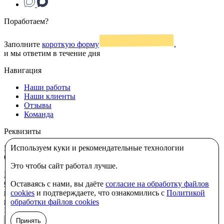
Поработаем?
Заполните
короткую форму
,
и мы ответим в течение дня
Навигация
Наши работы
Наши клиенты
Отзывы
Команда
Реквизиты
Используем куки и рекомендательные технологии
ИП Жибинов Павел Вадимович
ИНН: 110313341216
ОГРНИП: 325430000024992
Это чтобы сайт работал лучше.
Политика в отношении использования cookie-файлов
|
Согласие на обработку персональных данных, собираемых с
Оставаясь с нами, вы даёте
согласие на обработку файлов
помощью метрических программ
|
Согласие на обработку
cookies
и подтверждаете, что ознакомились с
Политикой
персональных данных
|
Политика конфиденциальности
обработки файлов cookies
Наверх
Принять