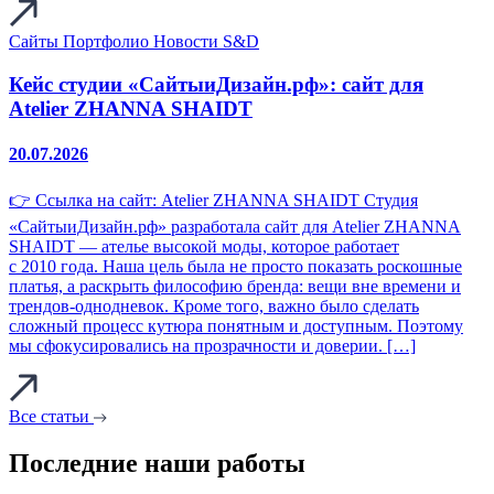
Сайты
Портфолио
Новости S&D
Кейс студии «СайтыиДизайн.рф»: сайт для
Atelier ZHANNA SHAIDT
20.07.2026
👉 Ссылка на сайт: Atelier ZHANNA SHAIDT Студия
«СайтыиДизайн.рф» разработала сайт для Atelier ZHANNA
SHAIDT — ателье высокой моды, которое работает
с 2010 года. Наша цель была не просто показать роскошные
платья, а раскрыть философию бренда: вещи вне времени и
трендов‑однодневок. Кроме того, важно было сделать
сложный процесс кутюра понятным и доступным. Поэтому
мы сфокусировались на прозрачности и доверии. […]
Все статьи
Последние наши работы