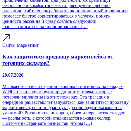
привлечения клиентов. Для родителей, которые ищут
безопасное и комфортное место для обучения ребёнка
плаванию, сайт теперь работает как полноценный проводник:
помогает быстро сориентироваться в услугах, понять
ценности бассейна и сразу сделать следующий
шаг — записаться на пробное занятие. […]
Сайты
Маркетинг
Как защититься продавцу маркетплейса от
горящих складов?
29.07.2026
Мы вместе со всей страной скорбим о погибших на складах
Wildberries и сочувствуем предпринимателям, которые
потеряли миллионы на этих пожарах. Эта трагедия в
очередной раз заставляет задуматься: как защититься продавцу
маркетплейса, если инфраструктура площадки оказывается
уязвимой? Риски вроде пожаров, сбоев и перегрузок складов
— реальность, с которой сталкивается каждый селлер.
Поэтому выстраивать бизнес так, чтобы […]