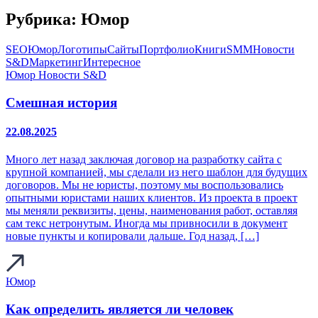
Рубрика:
Юмор
SEO
Юмор
Логотипы
Сайты
Портфолио
Книги
SMM
Новости
S&D
Маркетинг
Интересное
Юмор
Новости S&D
Смешная история
22.08.2025
Много лет назад заключая договор на разработку сайта с
крупной компанией, мы сделали из него шаблон для будущих
договоров. Мы не юристы, поэтому мы воспользовались
опытными юристами наших клиентов. Из проекта в проект
мы меняли реквизиты, цены, наименования работ, оставляя
сам текс нетронутым. Иногда мы привносили в документ
новые пункты и копировали дальше. Год назад, […]
Юмор
Как определить является ли человек