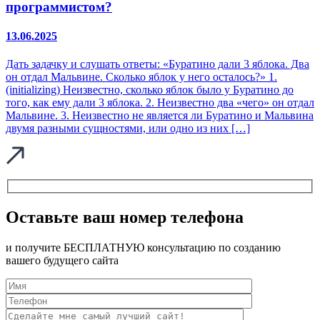
программистом?
13.06.2025
Дать задачку и слушать ответы: «Буратино дали 3 яблока. Два
он отдал Мальвине. Сколько яблок у него осталось?» 1.
(initializing) Неизвестно, сколько яблок было у Буратино до
того, как ему дали 3 яблока. 2. Неизвестно два «чего» он отдал
Мальвине. 3. Неизвестно не является ли Буратино и Мальвина
двумя разными сущностями, или одно из них […]
Оставьте ваш номер телефона
и получите БЕСПЛАТНУЮ консультацию по созданию
вашего будущего сайта